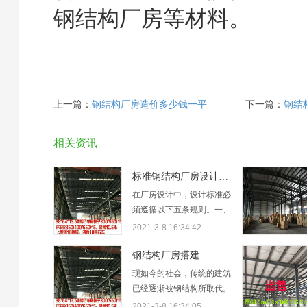
钢结构厂房等材料。
上一篇：
钢结构厂房造价多少钱一平
下一篇：
钢结构
相关资讯
标准钢结构厂房设计规范
在厂房设计中，设计标准必
须遵循以下五条规则。一、
工业厂房设计必须贯彻执行
2021-3-8 16:34:42
国家的有关方针政策，做到
技术先进、经济合理、安全
钢结构厂房搭建
适用、确保质量，符合节约
现如今的社会，传统的建筑
能源和环境保护的要求。
已经逐渐被钢结构所取代。
二、本规范适用于新建和改
钢结构的种类很多，包括厂
2021-3-8 16:34:05