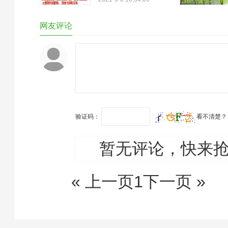
建、扩建的工业厂房设计，
房，雨棚，车棚，平台和加
但不适用于以细菌为控制对
层等。而搭建钢结构工程的
网友评论
象的生物洁净室…
施工队也不少。随随便便
的，你在网上搜索一下钢结
构厂房搭建想必，会找出来
不少的信息。但是，这些信
息你敢相信吗？谁知道他们
的工程质量如何…
验证码：
看不清楚？
暂无评论，快来
« 上一页
1
下一页 »